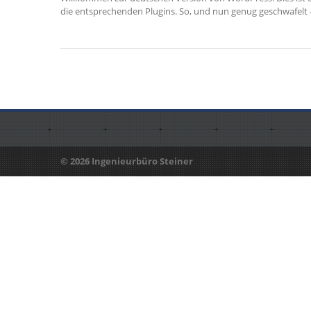
die entsprechenden Plugins. So, und nun genug geschwafelt – 
© 2026 Ingenieurbüro Steiner