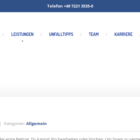
Telefon +49 7221 3535-0
LEISTUNGEN
UNFALLTIPPS
TEAM
KARRIERE
emein
 Kategorien:
Allgemein
r erste Beitrag. Du kannst ihn bearbeiten oder löschen. Um Spam zu vermei