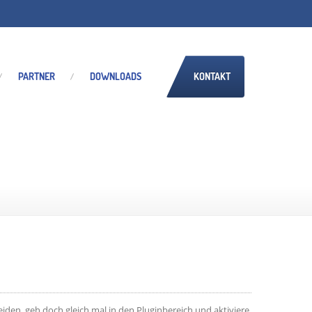
PARTNER
DOWNLOADS
KONTAKT
den, geh doch gleich mal in den Pluginbereich und aktiviere