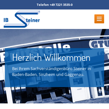
Telefon +49 7221 3535-0
HOME
LEISTUNGEN
Sachverständigen-Tätigkeit
Herzlich Willkommen
Amtliche Tätigkeit (GTÜ)
Bei Ihrem Sachverständigenbüro Steiner in
UNFALLTIPPS
Baden-Baden, Sinzheim und Gaggenau.
TEAM
KARRIERE
PARTNER
DOWNLOADS